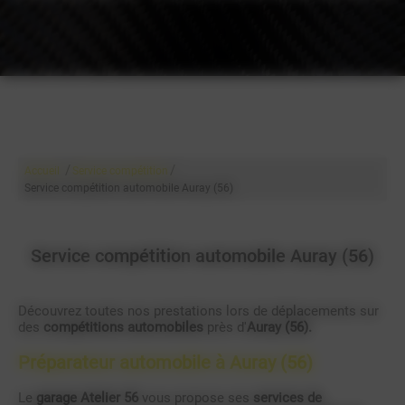
/
/
Accueil
Service compétition
Service compétition automobile Auray (56)
Service compétition automobile Auray (56)
Découvrez toutes nos prestations lors de déplacements sur
des
compétitions automobiles
près d'
Auray (56).
Préparateur automobile à Auray (56)
Le
garage Atelier 56
vous propose ses
services de