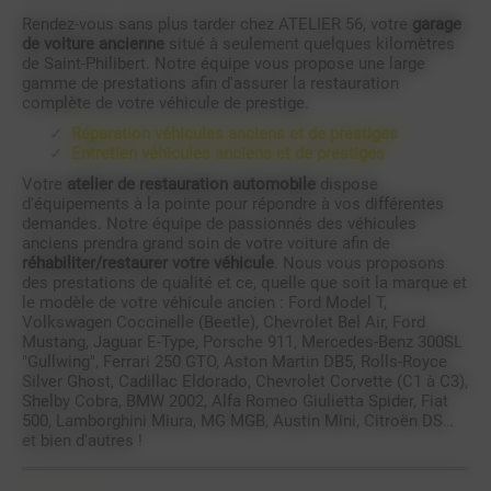
Rendez-vous sans plus tarder chez ATELIER 56, votre
garage
de voiture ancienne
situé à seulement quelques kilomètres
de Saint-Philibert. Notre équipe vous propose une large
gamme de prestations afin d'assurer la restauration
complète de votre véhicule de prestige.
Réparation véhicules anciens et de prestiges
Entretien véhicules anciens et de prestiges
Votre
atelier de restauration automobile
dispose
d'équipements à la pointe pour répondre à vos différentes
demandes. Notre équipe de passionnés des véhicules
anciens prendra grand soin de votre voiture afin de
réhabiliter/restaurer votre véhicule
. Nous vous proposons
des prestations de qualité et ce, quelle que soit la marque et
le modèle de votre véhicule ancien : Ford Model T,
Volkswagen Coccinelle (Beetle), Chevrolet Bel Air, Ford
Mustang, Jaguar E-Type, Porsche 911, Mercedes-Benz 300SL
"Gullwing", Ferrari 250 GTO, Aston Martin DB5, Rolls-Royce
Silver Ghost, Cadillac Eldorado, Chevrolet Corvette (C1 à C3),
Shelby Cobra, BMW 2002, Alfa Romeo Giulietta Spider, Fiat
500, Lamborghini Miura, MG MGB, Austin Mini, Citroën DS…
et bien d'autres !