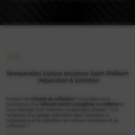
Accueil
Restauration Voiture Ancienne Saint-Philibert
: Réparation & Entretien
Amateur de
voitures de collection
? Vous êtes en la
possession d'un
véhicule ancien youngtimer ou oldtimer
et
vous cherchez à lui redonner sa splendeur d'antan ? À la
recherche d'un garage spécialisé dans l'entretien, la
restauration et la réparation de voitures anciennes et de
collection ?