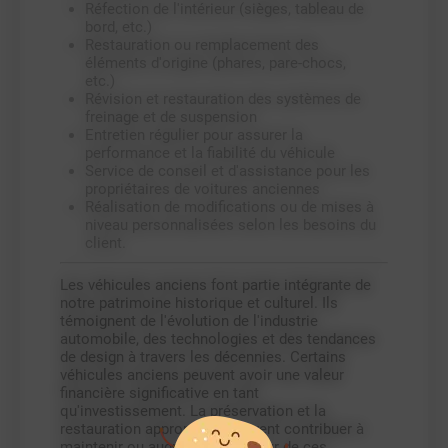
Réfection de l'intérieur (sièges, tableau de
bord, etc.)
Restauration ou remplacement des
éléments d'origine (phares, pare-chocs,
etc.)
Révision et restauration des systèmes de
freinage et de suspension
Entretien régulier pour assurer la
performance et la fiabilité du véhicule
Service de conseil et d'assistance pour les
propriétaires de voitures anciennes
Réalisation de modifications ou de mises à
niveau personnalisées selon les besoins du
client.
Les véhicules anciens font partie intégrante de
notre patrimoine historique et culturel. Ils
témoignent de l'évolution de l'industrie
automobile, des technologies et des tendances
de design à travers les décennies. Certains
véhicules anciens peuvent avoir une valeur
financière significative en tant
qu'investissement. La préservation et la
restauration appropriées peuvent contribuer à
maintenir ou augmenter la valeur de ces