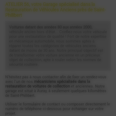
ATELIER 56, votre Garage spécialisé dans la
Restauration de Véhicules Anciens près de Saint-
Philibert
Voitures datant des années 80 aux années 2000,
véhicule ancien hors d'état... Confiez-nous votre véhicule
pour une restauration de qualité ! Fort de notre expertise
en mécanique automobile, nous sommes aptes à
réparer toutes les catégories de véhicules anciens
datant de moins de 30 ans. Notre principal objectif est
de transformer votre voiture ancienne en un précieux
objet de collection, apte à rouler selon les normes de
sécurité routière.
N'hésitez pas à nous contacter afin de fixer un rendez-vous
avec l'un de nos
mécaniciens spécialisés dans la
restauration de voitures de collection
et anciennes. Notre
garage est situé à Auray, à seulement quelques kilomètres
de Saint-Philibert.
Utiliser le formulaire de contact ou composer directement le
numéro de téléphone ci-dessous pour échanger sur votre
projet.