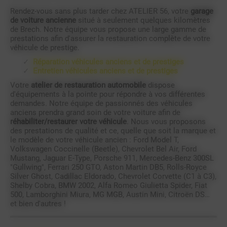
Rendez-vous sans plus tarder chez ATELIER 56, votre
garage
de voiture ancienne
situé à seulement quelques kilomètres
de Brech. Notre équipe vous propose une large gamme de
prestations afin d'assurer la restauration complète de votre
véhicule de prestige.
Réparation véhicules anciens et de prestiges
Entretien véhicules anciens et de prestiges
Votre
atelier de restauration automobile
dispose
d'équipements à la pointe pour répondre à vos différentes
demandes. Notre équipe de passionnés des véhicules
anciens prendra grand soin de votre voiture afin de
réhabiliter/restaurer votre véhicule
. Nous vous proposons
des prestations de qualité et ce, quelle que soit la marque et
le modèle de votre véhicule ancien : Ford Model T,
Volkswagen Coccinelle (Beetle), Chevrolet Bel Air, Ford
Mustang, Jaguar E-Type, Porsche 911, Mercedes-Benz 300SL
"Gullwing", Ferrari 250 GTO, Aston Martin DB5, Rolls-Royce
Silver Ghost, Cadillac Eldorado, Chevrolet Corvette (C1 à C3),
Shelby Cobra, BMW 2002, Alfa Romeo Giulietta Spider, Fiat
500, Lamborghini Miura, MG MGB, Austin Mini, Citroën DS…
et bien d'autres !