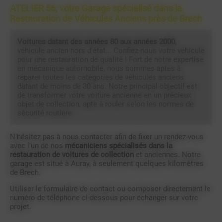
ATELIER 56, votre Garage spécialisé dans la
Restauration de Véhicules Anciens près de Brech
Voitures datant des années 80 aux années 2000,
véhicule ancien hors d'état... Confiez-nous votre véhicule
pour une restauration de qualité ! Fort de notre expertise
en mécanique automobile, nous sommes aptes à
réparer toutes les catégories de véhicules anciens
datant de moins de 30 ans. Notre principal objectif est
de transformer votre voiture ancienne en un précieux
objet de collection, apte à rouler selon les normes de
sécurité routière.
N'hésitez pas à nous contacter afin de fixer un rendez-vous
avec l'un de nos
mécaniciens spécialisés dans la
restauration de voitures de collection
et anciennes. Notre
garage est situé à Auray, à seulement quelques kilomètres
de Brech.
Utiliser le formulaire de contact ou composer directement le
numéro de téléphone ci-dessous pour échanger sur votre
projet.