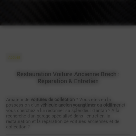
Accueil
Restauration Voiture Ancienne Brech :
Réparation & Entretien
Amateur de
voitures de collection
? Vous êtes en la
possession d'un
véhicule ancien youngtimer ou oldtimer
et
vous cherchez à lui redonner sa splendeur d'antan ? À la
recherche d'un garage spécialisé dans l'entretien, la
restauration et la réparation de voitures anciennes et de
collection ?