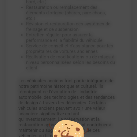
bord, etc.)
Restauration ou remplacement des
éléments d'origine (phares, pare-chocs,
etc.)
Révision et restauration des systèmes de
freinage et de suspension
Entretien régulier pour assurer la
performance et la fiabilité du véhicule
Service de conseil et d'assistance pour les
propriétaires de voitures anciennes
Réalisation de modifications ou de mises à
niveau personnalisées selon les besoins du
client.
Les véhicules anciens font partie intégrante de
notre patrimoine historique et culturel. Ils
témoignent de l'évolution de l'industrie
automobile, des technologies et des tendances
de design à travers les décennies. Certains
véhicules anciens peuvent avoir une valeur
financière significative en tant
qu'investissement. La préservation et la
restauration appropriées peuvent contribuer à
maintenir ou augmenter la valeur de ces
véhicules au fil du temps.